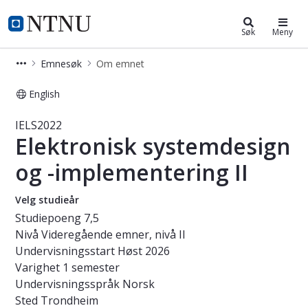
Studier
NTNU Hjemmeside
Søk
Meny
Emnesøk
Om emnet
English
Emne - Elektronisk systemdesign og 
IELS2022
Elektronisk systemdesign
og -implementering II
Velg studieår
Studiepoeng
7,5
Nivå
Videregående emner, nivå II
Undervisningsstart
Høst 2026
Varighet
1 semester
Undervisningsspråk
Norsk
Sted
Trondheim