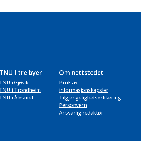
TNU i tre byer
Om nettstedet
TNU i Gjøvik
Bruk av
TNU i Trondheim
informasjonskapsler
TNU i Ålesund
Tilgjengelighetserklæring
Personvern
Ansvarlig redaktør