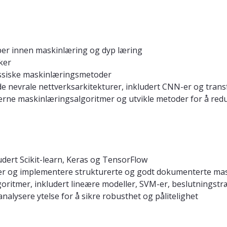
er innen maskinlæring og dyp læring
ker
assiske maskinlæringsmetoder
 nevrale nettverksarkitekturer, inkludert CNN-er og tran
rne maskinlæringsalgoritmer og utvikle metoder for å redu
udert Scikit-learn, Keras og TensorFlow
er og implementere strukturerte og godt dokumenterte mas
oritmer, inkludert lineære modeller, SVM-er, beslutningst
nalysere ytelse for å sikre robusthet og pålitelighet