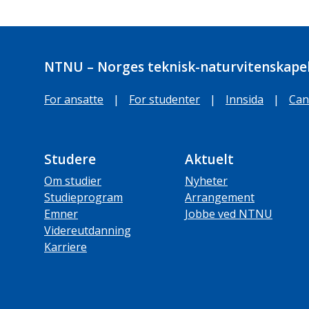
NTNU – Norges teknisk-naturvitenskapel
For ansatte
|
For studenter
|
Innsida
|
Can
Studere
Aktuelt
Om studier
Nyheter
Studieprogram
Arrangement
Emner
Jobbe ved NTNU
Videreutdanning
Karriere