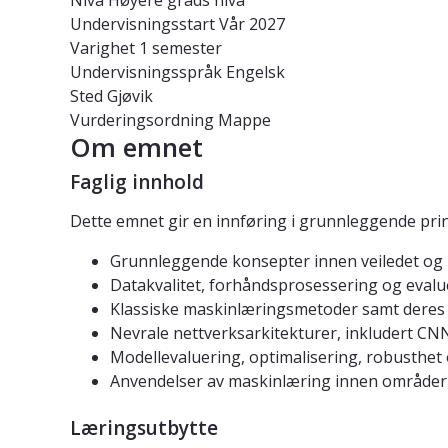
Nivå
Høyere grads nivå
Undervisningsstart
Vår 2027
Varighet
1 semester
Undervisningsspråk
Engelsk
Sted
Gjøvik
Vurderingsordning
Mappe
Om emnet
Faglig innhold
Dette emnet gir en innføring i grunnleggende pri
Grunnleggende konsepter innen veiledet og 
Datakvalitet, forhåndsprosessering og eval
Klassiske maskinlæringsmetoder samt deres
Nevrale nettverksarkitekturer, inkludert CN
Modellevaluering, optimalisering, robusthet
Anvendelser av maskinlæring innen områder
Læringsutbytte