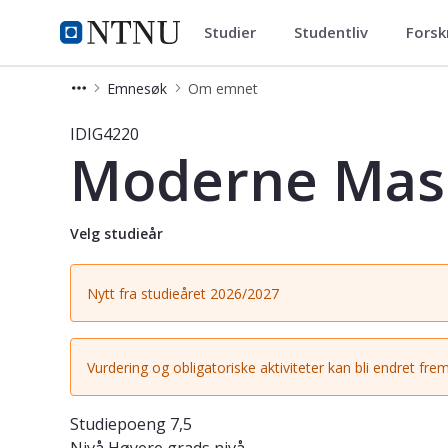
Studier
Studentliv
Forsk
Studier
NTNU Hjemmeside
Emnesøk
Om emnet
Emne - Moderne Maskinlæring - IDI
IDIG4220
Moderne Mas
Velg studieår
Nytt fra studieåret 2026/2027
Vurdering og obligatoriske aktiviteter kan bli endret frem
Studiepoeng
7,5