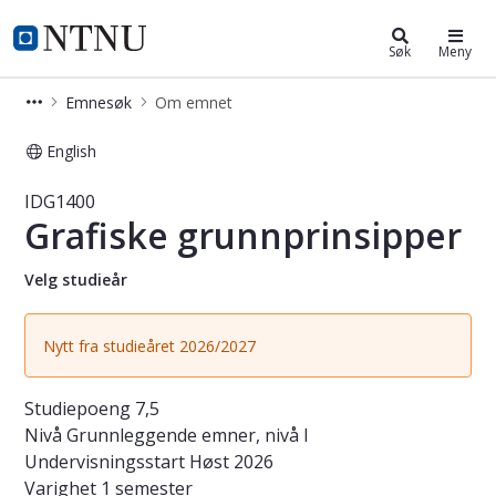
Studier
NTNU Hjemmeside
Søk
Meny
Emnesøk
Om emnet
English
Emne - Grafiske grunnprinsipper - 
IDG1400
Grafiske grunnprinsipper
Velg studieår
Nytt fra studieåret 2026/2027
Studiepoeng
7,5
Nivå
Grunnleggende emner, nivå I
Undervisningsstart
Høst 2026
Varighet
1 semester