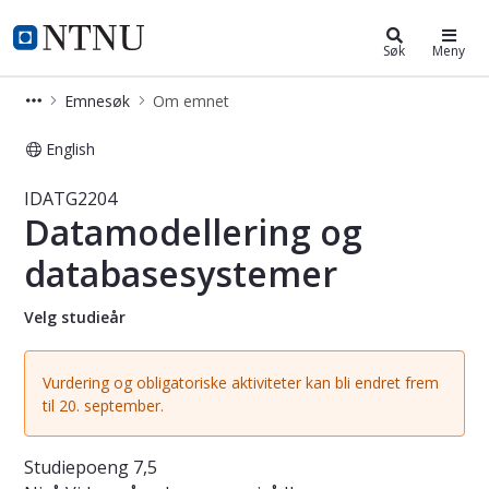
Studier
NTNU Hjemmeside
Søk
Meny
Emnesøk
Om emnet
English
Emne - Datamodellering og databas
IDATG2204
Datamodellering og
databasesystemer
Velg studieår
Vurdering og obligatoriske aktiviteter kan bli endret frem
til 20. september.
Studiepoeng
7,5