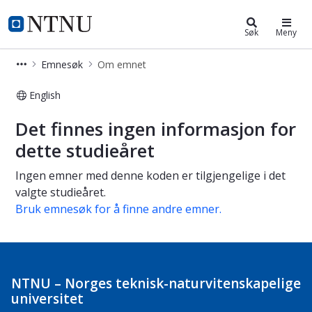
Studier
NTNU Hjemmeside
Søk
Meny
Emnesøk
Om emnet
English
Om emnet
Det finnes ingen informasjon for
dette studieåret
Ingen emner med denne koden er tilgjengelige i det
valgte studieåret.
Bruk emnesøk for å finne andre emner.
NTNU – Norges teknisk-naturvitenskapelige
universitet