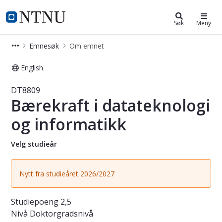
Studier
NTNU Hjemmeside
Søk
Meny
Emnesøk
Om emnet
English
Emne - Bærekraft i datateknologi o
DT8809
Bærekraft i datateknologi
og informatikk
Velg studieår
Nytt fra studieåret 2026/2027
Studiepoeng
2,5
Nivå
Doktorgradsnivå