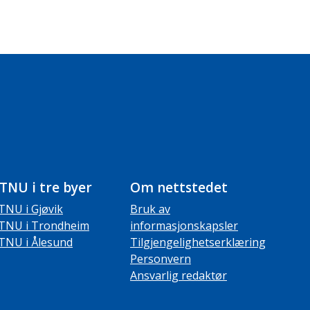
TNU i tre byer
Om nettstedet
TNU i Gjøvik
Bruk av
TNU i Trondheim
informasjonskapsler
TNU i Ålesund
Tilgjengelighetserklæring
Personvern
Ansvarlig redaktør