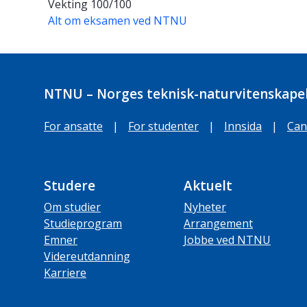
Vekting
100/100
Alt om eksamen ved NTNU
NTNU – Norges teknisk-naturvitenskapel
For ansatte
|
For studenter
|
Innsida
|
Can
Studere
Aktuelt
Om studier
Nyheter
Studieprogram
Arrangement
Emner
Jobbe ved NTNU
Videreutdanning
Karriere