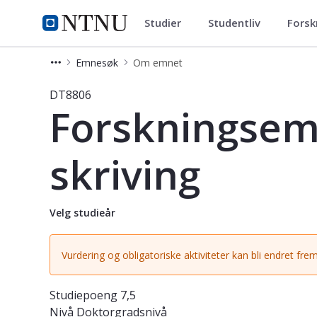
Studier
Studentliv
Forsk
Studier
NTNU Hjemmeside
Emnesøk
Om emnet
Emne - Forskningsemner ved ISSE og
DT8806
Forskningsem
skriving
Velg studieår
Vurdering og obligatoriske aktiviteter kan bli endret frem
Studiepoeng
7,5
Nivå
Doktorgradsnivå