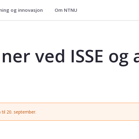
ning og innovasjon
Om NTNU
 akademisk skriving - DT8806
ner ved ISSE og
 til 20. september.