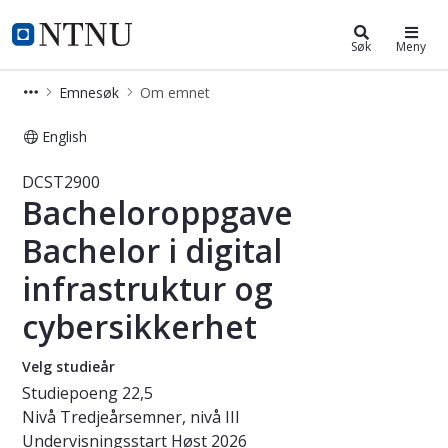
Studier
NTNU Hjemmeside
Søk
Meny
Emnesøk
Om emnet
English
Emne - Bacheloroppgave Bachelor i d
DCST2900
Bacheloroppgave
Bachelor i digital
infrastruktur og
cybersikkerhet
Velg studieår
Studiepoeng
22,5
Nivå
Tredjeårsemner, nivå III
Undervisningsstart
Høst 2026