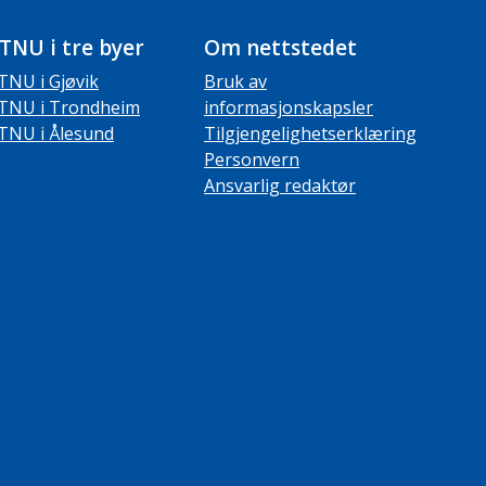
TNU i tre byer
Om nettstedet
TNU i Gjøvik
Bruk av
TNU i Trondheim
informasjonskapsler
TNU i Ålesund
Tilgjengelighetserklæring
Personvern
Ansvarlig redaktør