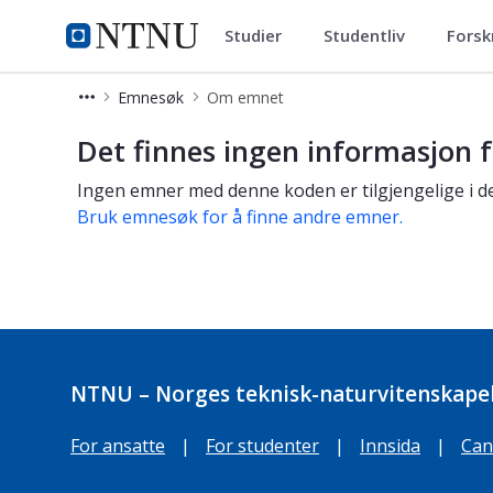
Studier
Studentliv
Forsk
Studier
NTNU Hjemmeside
Emnesøk
Om emnet
Om emnet
Det finnes ingen informasjon f
Ingen emner med denne koden er tilgjengelige i de
Bruk emnesøk for å finne andre emner.
NTNU – Norges teknisk-naturvitenskapel
For ansatte
|
For studenter
|
Innsida
|
Can