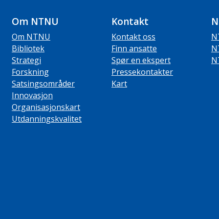
Om NTNU
Kontakt
N
Om NTNU
Kontakt oss
N
Bibliotek
Finn ansatte
N
Strategi
Spør en ekspert
N
Forskning
Pressekontakter
Satsingsområder
Kart
Innovasjon
Organisasjonskart
Utdanningskvalitet
ube