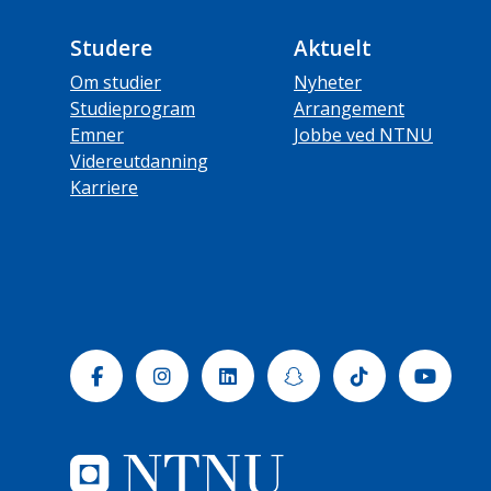
Studere
Aktuelt
Om studier
Nyheter
Studieprogram
Arrangement
Emner
Jobbe ved NTNU
Videreutdanning
Karriere
Facebook
Instagram
Linkedin
Snapchat
Tiktok
Yout