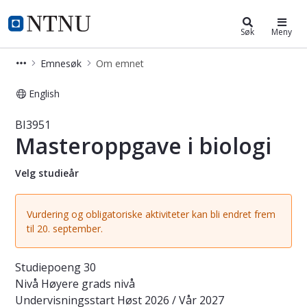
Studier
NTNU Hjemmeside
Søk
Meny
Emnesøk
Om emnet
English
Emne - Masteroppgave i biologi - BI
BI3951
Masteroppgave i biologi
Velg studieår
Vurdering og obligatoriske aktiviteter kan bli endret frem
til 20. september.
Studiepoeng
30
Nivå
Høyere grads nivå
Undervisningsstart
Høst 2026 / Vår 2027