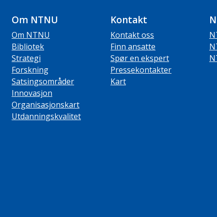
Om NTNU
Kontakt
N
Om NTNU
Kontakt oss
N
Bibliotek
Finn ansatte
N
Strategi
Spør en ekspert
N
Forskning
Pressekontakter
Satsingsområder
Kart
Innovasjon
Organisasjonskart
Utdanningskvalitet
ube