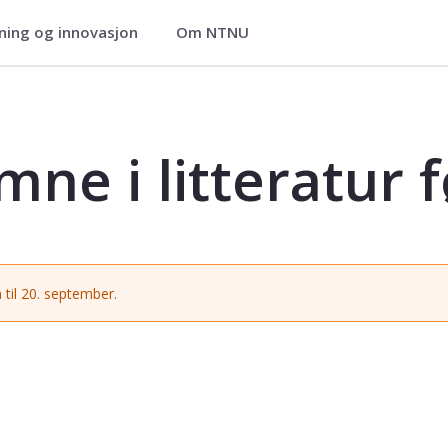
ning og innovasjon
Om NTNU
 før 1800 - ALIT2202
ne i litteratur 
 til 20. september.