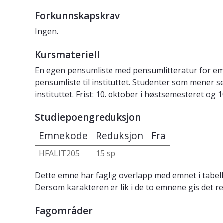
Forkunnskapskrav
Ingen.
Kursmateriell
En egen pensumliste med pensumlitteratur for emn
pensumliste til instituttet. Studenter som mener s
instituttet. Frist: 10. oktober i høstsemesteret og 
Studiepoengreduksjon
Emnekode
Reduksjon
Fra
HFALIT205
15 sp
Dette emne har faglig overlapp med emnet i tabell
Dersom karakteren er lik i de to emnene gis det re
Fagområder