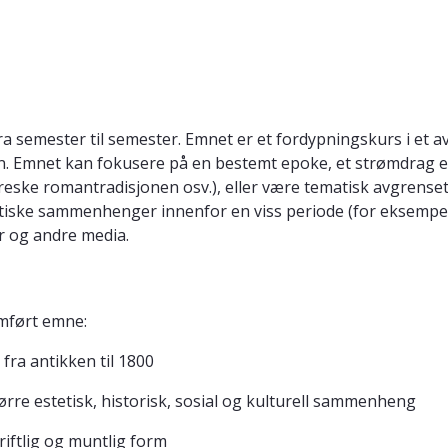
 fra semester til semester. Emnet er et fordypningskurs i e
ken. Emnet kan fokusere på en bestemt epoke, et strømdrag e
eske romantradisjonen osv.), eller være tematisk avgrenset 
tiske sammenhenger innenfor en viss periode (for eksempel 
ur og andre media.
mført emne:
fra antikken til 1800
større estetisk, historisk, sosial og kulturell sammenheng
kriftlig og muntlig form