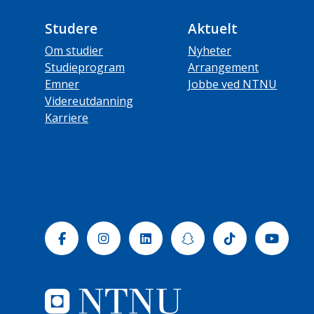
Studere
Aktuelt
Om studier
Nyheter
Studieprogram
Arrangement
Emner
Jobbe ved NTNU
Videreutdanning
Karriere
Facebook
Instagram
Linkedin
Snapchat
Tiktok
Yout