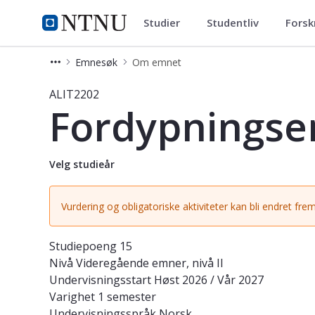
Studier
Studentliv
Forsk
Studier
NTNU Hjemmeside
Emnesøk
Om emnet
Emne - Fordypningsemne i litteratur
ALIT2202
Fordypningsem
Velg studieår
Vurdering og obligatoriske aktiviteter kan bli endret frem
Studiepoeng
15
Nivå
Videregående emner, nivå II
Undervisningsstart
Høst 2026 / Vår 2027
Varighet
1 semester
Undervisningsspråk
Norsk