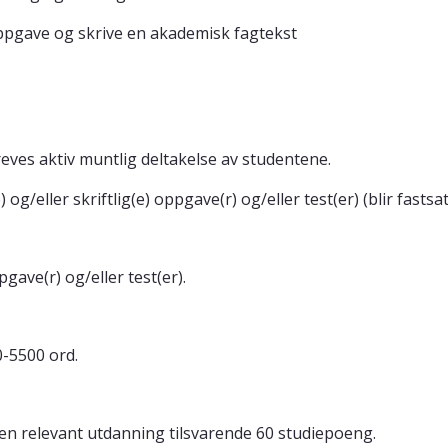
 oppgave og skrive en akademisk fagtekst
ves aktiv muntlig deltakelse av studentene.
 og/eller skriftlig(e) oppgave(r) og/eller test(er) (blir fasts
pgave(r) og/eller test(er).
-5500 ord.
nen relevant utdanning tilsvarende 60 studiepoeng.