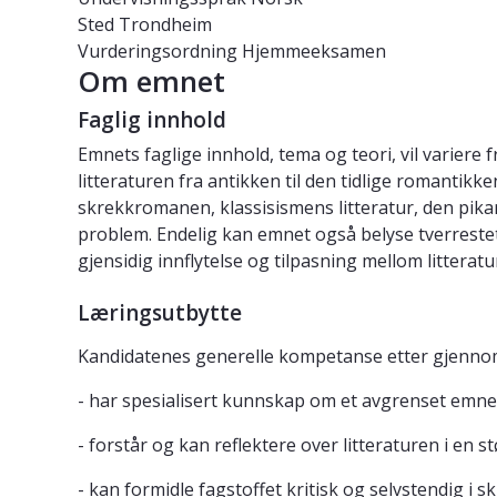
Sted
Trondheim
Vurderingsordning
Hjemmeeksamen
Om emnet
Faglig innhold
Emnets faglige innhold, tema og teori, vil variere
litteraturen fra antikken til den tidlige romantik
skrekkromanen, klassisismens litteratur, den pikar
problem. Endelig kan emnet også belyse tverreste
gjensidig innflytelse og tilpasning mellom litterat
Læringsutbytte
Kandidatenes generelle kompetanse etter gjenno
- har spesialisert kunnskap om et avgrenset emne 
- forstår og kan reflektere over litteraturen i en 
- kan formidle fagstoffet kritisk og selvstendig i s