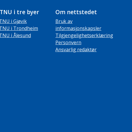
TNU i tre byer
Om nettstedet
TNU i Gjøvik
Bruk av
TNU i Trondheim
informasjonskapsler
TNU i Ålesund
Tilgjengelighetserklæring
Personvern
Ansvarlig redaktør