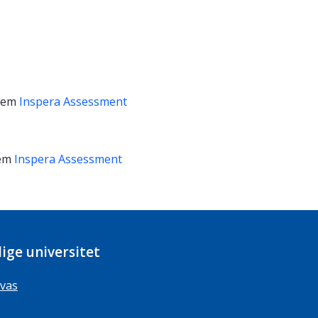
tem
Inspera Assessment
tem
Inspera Assessment
ige universitet
vas