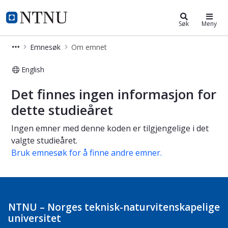
Studier
NTNU Hjemmeside
Søk
Meny
Emnesøk
Om emnet
English
Om emnet
Det finnes ingen informasjon for
dette studieåret
Ingen emner med denne koden er tilgjengelige i det
valgte studieåret.
Bruk emnesøk for å finne andre emner.
NTNU – Norges teknisk-naturvitenskapelige
universitet