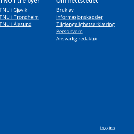
TNU i tre byer
Om nettstedet
TNU i Gjøvik
Bruk av
TNU i Trondheim
informasjonskapsler
TNU i Ålesund
Tilgjengelighetserklæring
Personvern
Ansvarlig redaktør
Logg inn