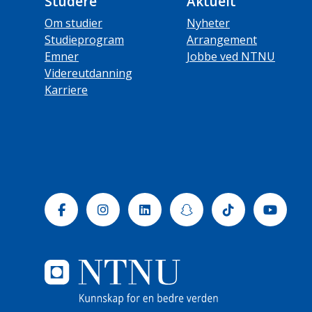
Studere
Aktuelt
Om studier
Nyheter
Studieprogram
Arrangement
Emner
Jobbe ved NTNU
Videreutdanning
Karriere
Facebook
Instagram
Linkedin
Snapchat
Tiktok
Yout