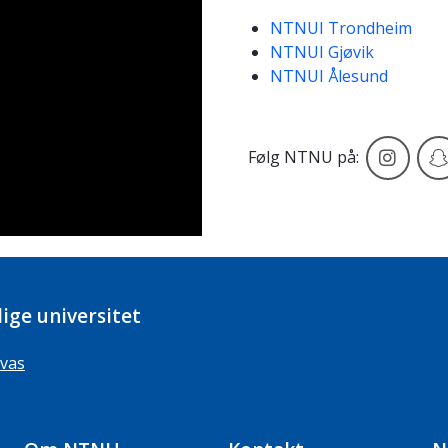
NTNUI Trondheim
NTNUI Gjøvik
NTNUI Ålesund
NTNU
Følg NTNU på:
ige universitet
vas