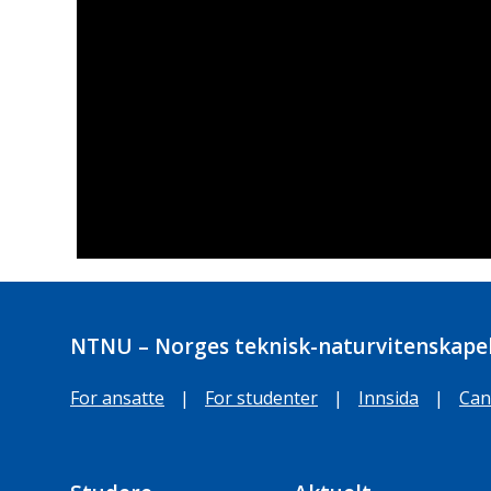
NTNU – Norges teknisk-naturvitenskapel
For ansatte
|
For studenter
|
Innsida
|
Can