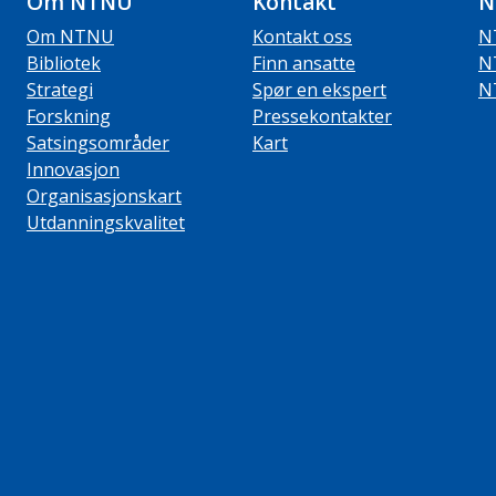
Om NTNU
Kontakt
N
Om NTNU
Kontakt oss
N
Bibliotek
Finn ansatte
N
Strategi
Spør en ekspert
N
Forskning
Pressekontakter
Satsingsområder
Kart
Innovasjon
Organisasjonskart
Utdanningskvalitet
ube