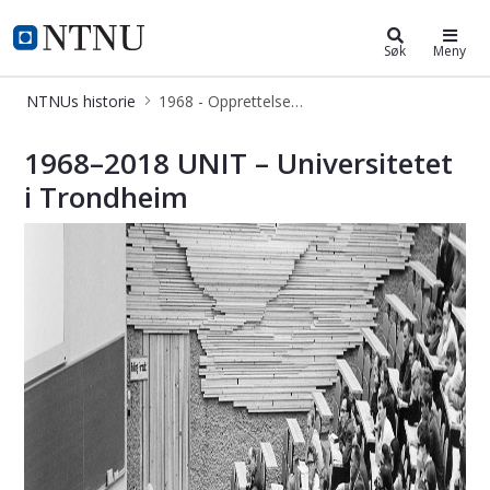
ntnu.no
NTNU Hjemmeside
Søk
Meny
NTNUs historie
1968 - Opprettelsen av UNIT
1968 - Opprettelsen av UNIT
1968–2018 UNIT – Universitetet
i Trondheim