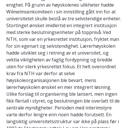
enighet. På grunn av høyskolenes ulikheter hadde
Wilmelmsenkomiteen i sin innstilling gått inn for at
universitetet skulle bestå av tre selvstendige enheter.
Stortinget ønsket imidlertid en integrert institusjon
med sterke beslutningsenheter på toppnivå. Ved
NTH, som var en yrkesrettet institusjon, fryktet man
for sin egenart og selvstendighet. Lærerhøyskolen
hadde utviklet seg i retning av et universitet, og
vektla viktigheten av faglig fordypning og bredde
uten for sterk yrkesrettet fokus. Et helt overordnet
krav fra NTH var derfor at selve
høyskoleorganisasjonen ble bevart, mens
lærerhøyskolen ønsket en mer integrert løsning.
Ulike forslag til organisering ble lansert, men ingen
fikk flertall i styret, og beslutningen ble overlatt til de
sentrale myndigheter. Perioden med interimstyre
varte derfor lengre enn noen hadde forutsett. En
langsiktig universitetsstruktur var ikke på plass før i