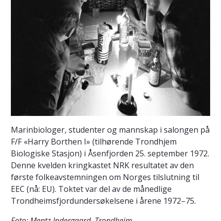
Marinbiologer, studenter og mannskap i salongen på
F/F «Harry Borthen I» (tilhørende Trondhjem
Biologiske Stasjon) i Åsenfjorden 25. september 1972.
Denne kvelden kringkastet NRK resultatet av den
første folkeavstemningen om Norges tilslutning til
EEC (nå: EU). Toktet var del av de månedlige
Trondheimsfjordundersøkelsene i årene 1972–75.
Foto: Mentz Indergaard, Trondheim