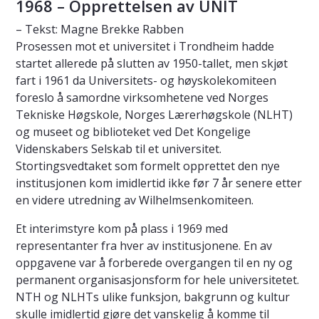
1968 – Opprettelsen av UNIT
– Tekst: Magne Brekke Rabben
Prosessen mot et universitet i Trondheim hadde
startet allerede på slutten av 1950-tallet, men skjøt
fart i 1961 da Universitets- og høyskolekomiteen
foreslo å samordne virksomhetene ved Norges
Tekniske Høgskole, Norges Lærerhøgskole (NLHT)
og museet og biblioteket ved Det Kongelige
Videnskabers Selskab til et universitet.
Stortingsvedtaket som formelt opprettet den nye
institusjonen kom imidlertid ikke før 7 år senere etter
en videre utredning av Wilhelmsenkomiteen.
Et interimstyre kom på plass i 1969 med
representanter fra hver av institusjonene. En av
oppgavene var å forberede overgangen til en ny og
permanent organisasjonsform for hele universitetet.
NTH og NLHTs ulike funksjon, bakgrunn og kultur
skulle imidlertid gjøre det vanskelig å komme til