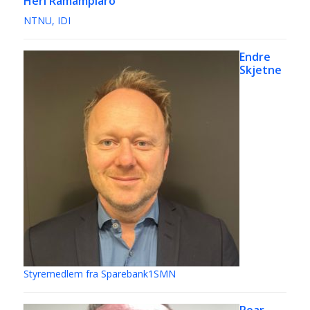
Heri Ramampiaro
NTNU, IDI
Endre
Skjetne
Styremedlem fra Sparebank1SMN
Roar