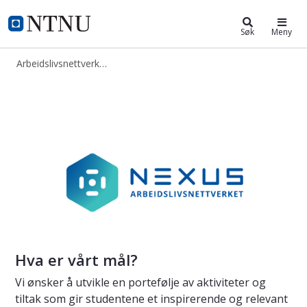
Arbeidslivsnettverket Nexus
NTNU Hjemmeside
Søk
Meny
Arbeidslivsnettverket Nexus
Arbeidslivsnettverket Nexus
Hva er vårt mål?
Vi ønsker å utvikle en portefølje av aktiviteter og
tiltak som gir studentene et inspirerende og relevant