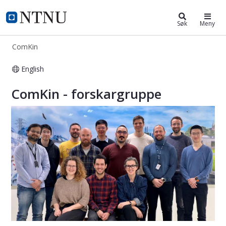
ComKin
NTNU Hjemmeside
Søk
Meny
ComKin
English
ComKin - forskargruppe
ComKin - forskargruppe