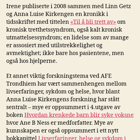
Irene publiserte i 2008 sammen med Linn Getz
og Anna Luise Kirkengen en kronikk i
tidsskriftet med tittelen
«Til å bli trett av»
om
kronisk tretthetssyndrom, også kalt kronisk
utmattelsessyndrom; en lidelse som av mange
er assosiert med utilstrekkelighet og
avmektighet; ikke bare hos pasientene, men
også hos hjelperne.
Et annet viktig forskningstema ved AFE
Trondhiem har vært sammenhengen mellom
livserfaringer, sykdom og helse, hvor blant
Anna Luise Kirkengens forskning har stått
sentralt – mye er oppsummert i 4.utgave av
boken
Hvordan krenkede barn blir syke voksne
hvor Ane B Ness er medforfatter. Mye av
kunnskapen er også oppsummert i ett nytt
bokkapittel
Livserfaringer, helse og sykdom i