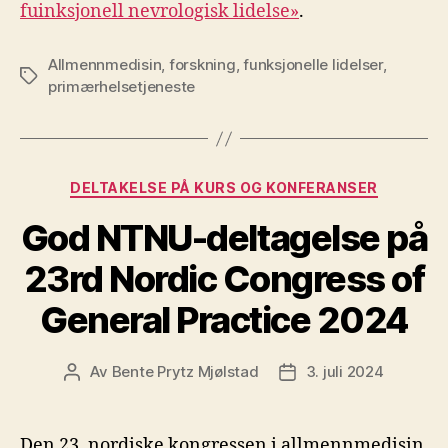
fuinksjonell nevrologisk lidelse»
.
Allmennmedisin
,
forskning
,
funksjonelle lidelser
,
Stikkord
primærhelsetjeneste
Kategorier
DELTAKELSE PÅ KURS OG KONFERANSER
God NTNU-deltagelse på
23rd Nordic Congress of
General Practice 2024
Av
Bente Prytz Mjølstad
3. juli 2024
Innleggsforfatter
Publiseringsdato
Den 23. nordiske kongressen i allmennmedisin