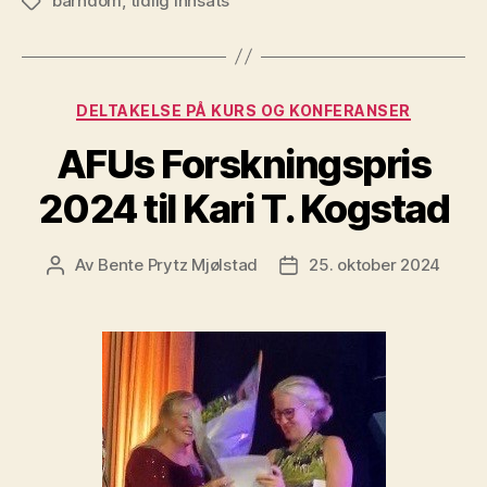
barndom
,
tidlig innsats
Stikkord
Kategorier
DELTAKELSE PÅ KURS OG KONFERANSER
AFUs Forskningspris
2024 til Kari T. Kogstad
Av
Bente Prytz Mjølstad
25. oktober 2024
Innleggsforfatter
Publiseringsdato