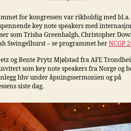
mmet for kongressen var rikholdig med bl.a.
spennende key note speakers med internasjo
lser som Trisha Greenhalgh, Christopher Dow
h Swingelhurst – se programmet her
NCGP 2
etz og Bente Prytz Mjølstad fra AFE Trondhe
invitert som key note speakers fra Norge og h
nnlegg hhv under åpningssermonien og på
ssens siste dag.