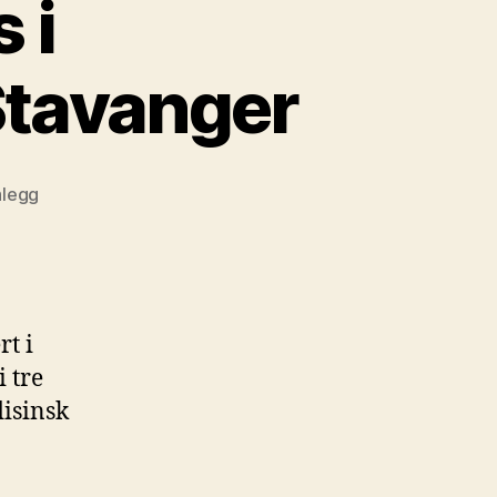
 i
Stavanger
nlegg
rt i
i tre
disinsk