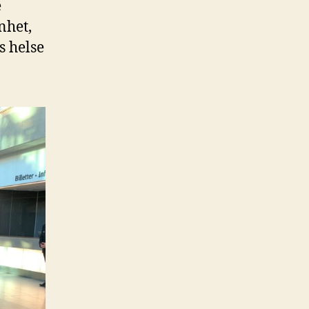
e
nhet,
s helse