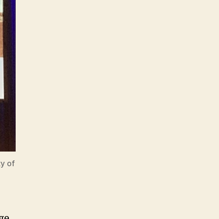
y of
ge