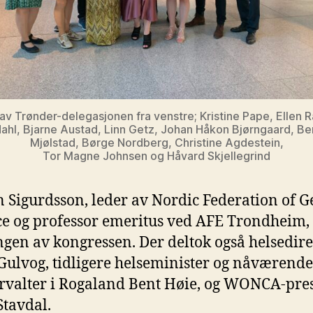
 av Trønder-delegasjonen fra venstre; Kristine Pape, Ellen 
ahl, Bjarne Austad, Linn Getz, Johan Håkon Bjørngaard, Be
Mjølstad, Børge Nordberg, Christine Agdestein,
Tor Magne Johnsen og Håvard Skjellegrind
 Sigurdsson, leder av Nordic Federation of G
ce og professor emeritus ved AFE Trondheim,
ngen av kongressen. Der deltok også helsedir
Gulvog, tidligere helseminister og nåværende
orvalter i Rogaland Bent Høie, og WONCA-pre
tavdal.