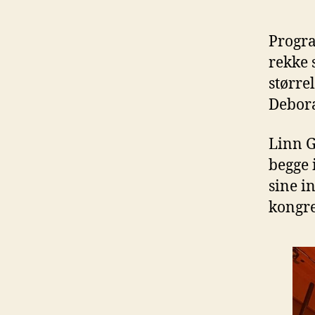
Progra
rekke 
større
Debora
Linn G
begge 
sine i
kongre