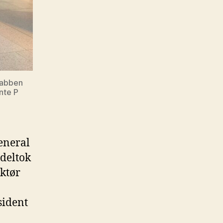
Rabben
nte P
eneral
 deltok
ektør
sident