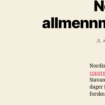
N
allmennm
Inn
Nordis
congre
Stavan
dager 
forskn