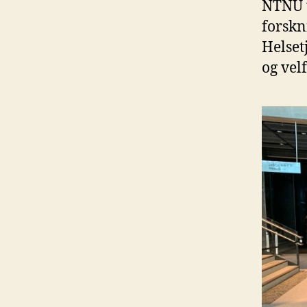
NTNU v
forskn
Helset
og vel