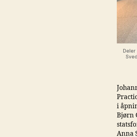
Deler
Sved
Johann
Practi
i åpni
Bjørn 
statsf
Anna S