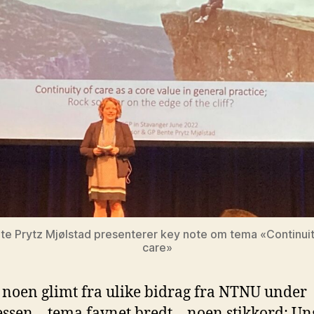
te Prytz Mjølstad presenterer key note om tema «Continuit
care»
 noen glimt fra ulike bidrag fra NTNU under
ssen – tema favnet bredt – noen stikkord; Un