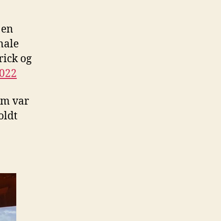
 en
nale
rick og
022
im var
oldt