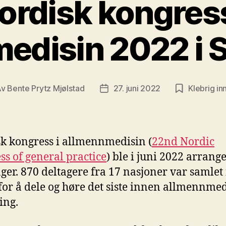
ordisk kongress
edisin 2022 i 
Av
Bente Prytz Mjølstad
27. juni 2022
Klebrig in
leggsforfatter
Publiseringsdato
k kongress i allmennmedisin (
22nd Nordic
ss of general practice
) ble i juni 2022 arrange
ger. 870 deltagere fra 17 nasjoner var samlet 
for å dele og høre det siste innen allmennme
ing.