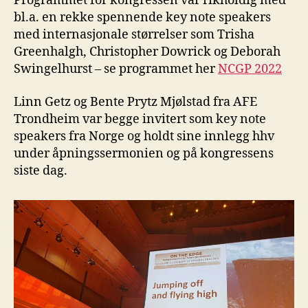
Programmet for kongressen var rikholdig med
bl.a. en rekke spennende key note speakers
med internasjonale størrelser som Trisha
Greenhalgh, Christopher Dowrick og Deborah
Swingelhurst – se programmet her
NCGP 2022
Linn Getz og Bente Prytz Mjølstad fra AFE
Trondheim var begge invitert som key note
speakers fra Norge og holdt sine innlegg hhv
under åpningssermonien og på kongressens
siste dag.