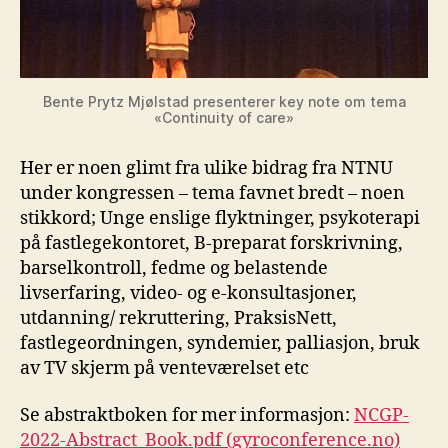
Bente Prytz Mjølstad presenterer key note om tema
«Continuity of care»
Her er noen glimt fra ulike bidrag fra NTNU
under kongressen – tema favnet bredt – noen
stikkord; Unge enslige flyktninger, psykoterapi
på fastlegekontoret, B-preparat forskrivning,
barselkontroll, fedme og belastende
livserfaring, video- og e-konsultasjoner,
utdanning/ rekruttering, PraksisNett,
fastlegeordningen, syndemier, palliasjon, bruk
av TV skjerm på venteværelset etc
Se abstraktboken for mer informasjon:
NCGP-
2022-Abstract_Book.pdf (gyroconference.no)