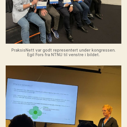
PraksisNett var godt representert under kongressen.
Egil Fors fra NTNU til venstre i bildet.