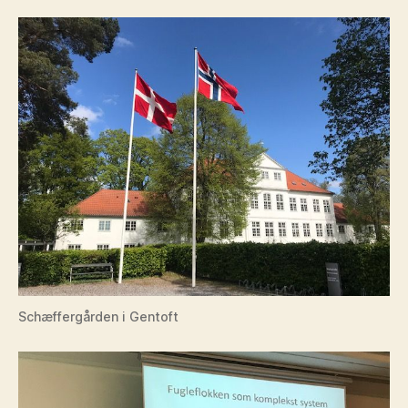
Schæffergården i Gentoft