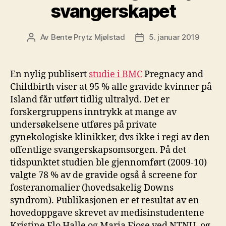
svangerskapet
Av
Bente Prytz Mjølstad
5. januar 2019
Innleggsforfatter
Publiseringsdato
En nylig publisert
studie i BMC
Pregnacy and
Childbirth viser at 95 % alle gravide kvinner på
Island får utført tidlig ultralyd. Det er
forskergruppens inntrykk at mange av
undersøkelsene utføres på private
gynekologiske klinikker, dvs ikke i regi av den
offentlige svangerskapsomsorgen. På det
tidspunktet studien ble gjennomført (2009-10)
valgte 78 % av de gravide også å screene for
fosteranomalier (hovedsakelig Downs
syndrom). Publikasjonen er et resultat av en
hovedoppgave skrevet av medisinstudentene
Kristine Flo Halle og Maria Fjose ved NTNU, og