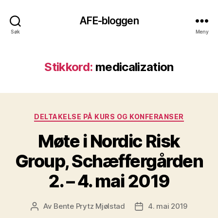
AFE-bloggen
Søk
Meny
Stikkord:
medicalization
Kategorier
DELTAKELSE PÅ KURS OG KONFERANSER
Møte i Nordic Risk
Group, Schæffergården
2. – 4. mai 2019
Av
Bente Prytz Mjølstad
4. mai 2019
Innleggsforfatter
Publiseringsdato