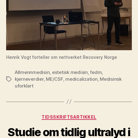
Henrik Vogt forteller om nettverket Recovery Norge
Allmennmedisin
,
estetisk medisin
,
fedm
,
kjerneverdier
,
ME/CSF
,
medicalization
,
Medisinsk
Stikkord
uforklart
Kategorier
TIDSSKRIFTSARTIKKEL
Studie om tidlig ultralyd i