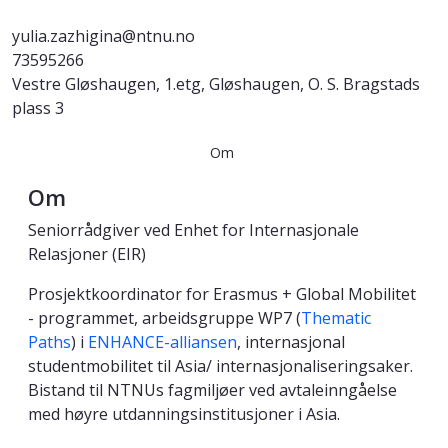
yulia.zazhigina@ntnu.no
73595266
Vestre Gløshaugen, 1.etg, Gløshaugen, O. S. Bragstads
plass 3
Om
Om
Seniorrådgiver ved Enhet for Internasjonale
Relasjoner (EIR)
Prosjektkoordinator for Erasmus + Global Mobilitet
- programmet, arbeidsgruppe WP7 (
Thematic
Paths
) i
ENHANCE-alliansen
, internasjonal
studentmobilitet til Asia/ internasjonaliseringsaker.
Bistand til NTNUs fagmiljøer ved avtaleinngåelse
med høyre utdanningsinstitusjoner i Asia.