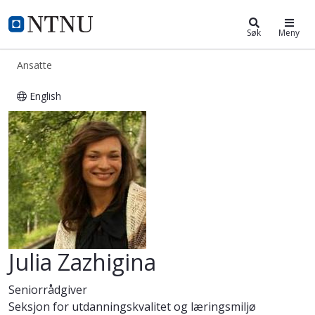
ntnu.no
NTNU Hjemmeside
Søk
Meny
Ansatte
English
Julia Zazhigina
Julia Zazhigina
Seniorrådgiver
Seksjon for utdanningskvalitet og læringsmiljø