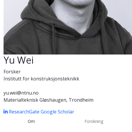
Yu Wei
Forsker
Institutt for konstruksjonsteknikk
yu.wei@ntnu.no
Materialteknisk Gløshaugen, Trondheim
ResearchGate
Google Scholar
Om
Forskning