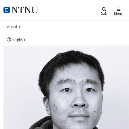
ntnu.no
NTNU Hjemmeside
Søk
Meny
Ansatte
English
Yu Wei