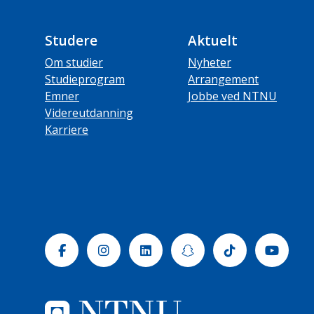
Studere
Aktuelt
Om studier
Nyheter
Studieprogram
Arrangement
Emner
Jobbe ved NTNU
Videreutdanning
Karriere
Facebook
Instagram
Linkedin
Snapchat
Tiktok
Yout