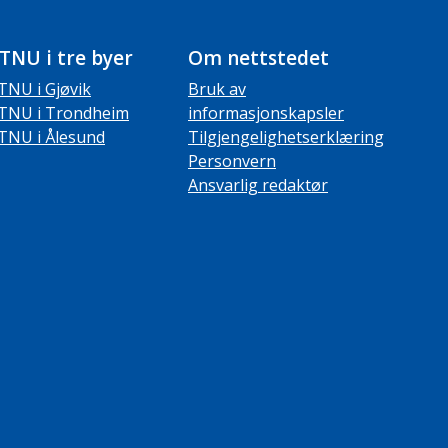
TNU i tre byer
Om nettstedet
TNU i Gjøvik
Bruk av
TNU i Trondheim
informasjonskapsler
TNU i Ålesund
Tilgjengelighetserklæring
Personvern
Ansvarlig redaktør