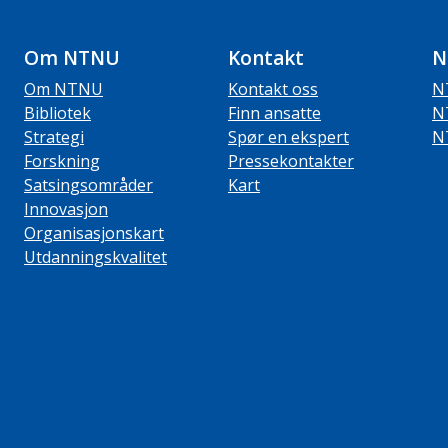
Om NTNU
Kontakt
N
Om NTNU
Kontakt oss
N
Bibliotek
Finn ansatte
N
Strategi
Spør en ekspert
N
Forskning
Pressekontakter
Satsingsområder
Kart
Innovasjon
Organisasjonskart
Utdanningskvalitet
ube