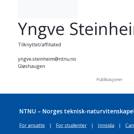
Yngve Steinhe
Tilknyttet/affiliated
yngve.steinheim@ntnu.no
Gløshaugen
Publikasjoner
NTNU – Norges teknisk-naturvitenskapel
For ansatte
|
For studenter
|
Innsida
|
Can