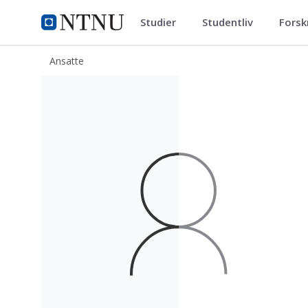
Studier
Studentliv
Forsk
ntnu.no
NTNU Hjemmeside
Ansatte
Yngve Steinheim