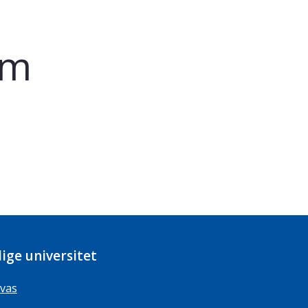
im
ige universitet
vas