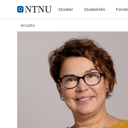
Studier
Studentliv
Forsk
ntnu.no
NTNU Hjemmeside
Ansatte
Wanja Jørgensen