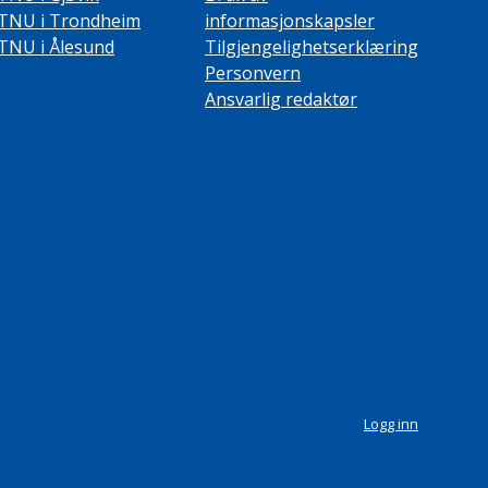
TNU i Trondheim
informasjonskapsler
TNU i Ålesund
Tilgjengelighetserklæring
Personvern
Ansvarlig redaktør
Logg inn