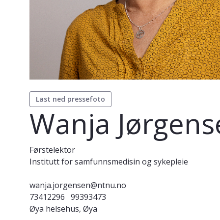
Last ned pressefoto
Wanja Jørgens
Førstelektor
Institutt for samfunnsmedisin og sykepleie
wanja.jorgensen@ntnu.no
73412296
99393473
Øya helsehus, Øya