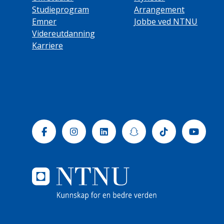
Studieprogram
Arrangement
Emner
Jobbe ved NTNU
Videreutdanning
Karriere
Facebook
Instagram
Linkedin
Snapchat
Tiktok
Yout