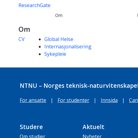
ResearchGate
Om
Om
Kompetanseord
CV
Global Helse
Internasjonalisering
Sykepleie
NTNU – Norges teknisk-naturvitenskapel
For ansatte
|
For studenter
|
Innsida
|
Can
Studere
Aktuelt
Om studier
Nyheter