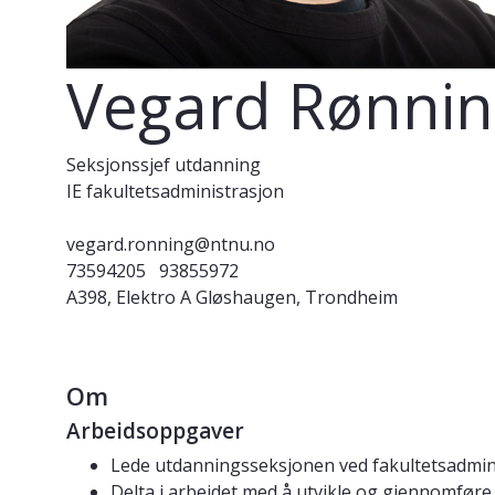
Vegard Rønni
Seksjonssjef utdanning
IE fakultetsadministrasjon
vegard.ronning@ntnu.no
73594205
93855972
A398, Elektro A Gløshaugen, Trondheim
Om
Arbeidsoppgaver
Lede utdanningsseksjonen ved fakultetsadmin
Delta i arbeidet med å utvikle og gjennomføre 