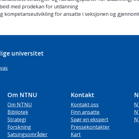
arbeid med prodekan for utdanning
 og kompetanseutvikling for ansatte i seksjonen og gjenno
ige universitet
vas
Om NTNU
Kontakt
N
Om NTNU
Kontakt oss
N
Bibliotek
Finn ansatte
N
Strategi
Spør en ekspert
N
Forskning
Pressekontakter
Satsingsområder
Kart