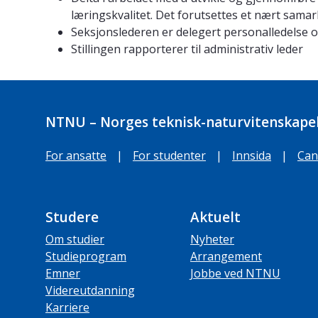
læringskvalitet. Det forutsettes et nært sam
Seksjonslederen er delegert personalledelse
Stillingen rapporterer til administrativ leder
NTNU – Norges teknisk-naturvitenskapel
For ansatte
|
For studenter
|
Innsida
|
Can
Studere
Aktuelt
Om studier
Nyheter
Studieprogram
Arrangement
Emner
Jobbe ved NTNU
Videreutdanning
Karriere