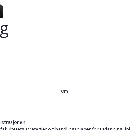
ng
Om
istrasjonen
fakultetets strategier og handlingsplaner for utdanning, in