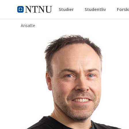
Studier
Studentliv
Forsk
ntnu.no
NTNU Hjemmeside
Ansatte
Vegard Rønning