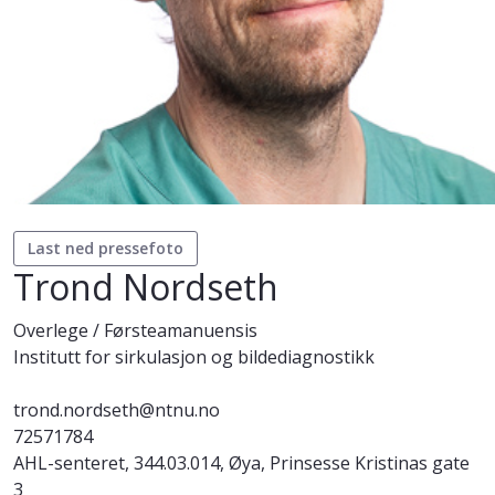
Last ned pressefoto
Trond Nordseth
Overlege / Førsteamanuensis
Institutt for sirkulasjon og bildediagnostikk
trond.nordseth@ntnu.no
72571784
AHL-senteret, 344.03.014, Øya, Prinsesse Kristinas gate
3