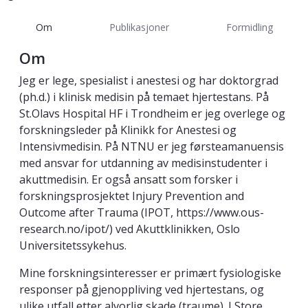
Om
Publikasjoner
Formidling
Om
Jeg er lege, spesialist i anestesi og har doktorgrad
(ph.d.) i klinisk medisin på temaet hjertestans. På
St.Olavs Hospital HF i Trondheim er jeg overlege og
forskningsleder på Klinikk for Anestesi og
Intensivmedisin. På NTNU er jeg førsteamanuensis
med ansvar for utdanning av medisinstudenter i
akuttmedisin. Er også ansatt som forsker i
forskningsprosjektet Injury Prevention and
Outcome after Trauma (IPOT, https://www.ous-
research.no/ipot/) ved Akuttklinikken, Oslo
Universitetssykehus.
Mine forskningsinteresser er primært fysiologiske
responser på gjenoppliving ved hjertestans, og
ulike utfall etter alvorlig skade (traume). I Store