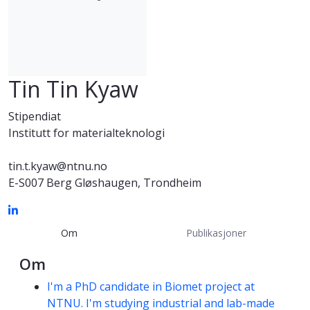
Tin Tin Kyaw
Stipendiat
Institutt for materialteknologi
tin.t.kyaw@ntnu.no
E-S007 Berg Gløshaugen, Trondheim
Om
Publikasjoner
Om
Kompetanseord
I'm a PhD candidate in Biomet project at
NTNU. I'm studying industrial and lab-made