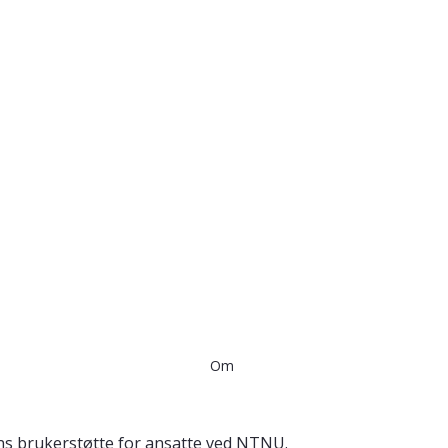
Om
ns brukerstøtte for ansatte ved NTNU.