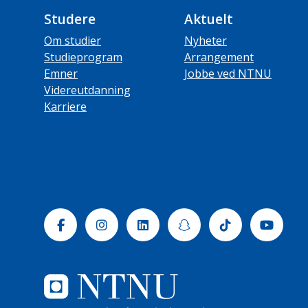
Studere
Aktuelt
Om studier
Nyheter
Studieprogram
Arrangement
Emner
Jobbe ved NTNU
Videreutdanning
Karriere
Facebook
Instagram
Linkedin
Snapchat
Tiktok
Yout