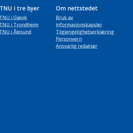
TNU i tre byer
Om nettstedet
TNU i Gjøvik
Bruk av
TNU i Trondheim
informasjonskapsler
TNU i Ålesund
Tilgjengelighetserklæring
Personvern
Ansvarlig redaktør