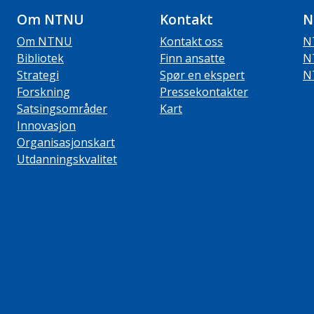
Om NTNU
Kontakt
N
Om NTNU
Kontakt oss
N
Bibliotek
Finn ansatte
N
Strategi
Spør en ekspert
N
Forskning
Pressekontakter
Satsingsområder
Kart
Innovasjon
Organisasjonskart
Utdanningskvalitet
ube