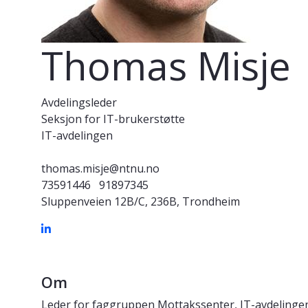
Thomas Misje
Avdelingsleder
Seksjon for IT-brukerstøtte
IT-avdelingen
thomas.misje@ntnu.no
73591446
91897345
Sluppenveien 12B/C, 236B, Trondheim
Om
Leder for faggruppen Mottakssenter, IT-avdelinge