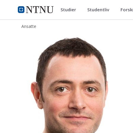
Studier
Studentliv
Forsk
ntnu.no
NTNU Hjemmeside
Ansatte
Thomas Misje