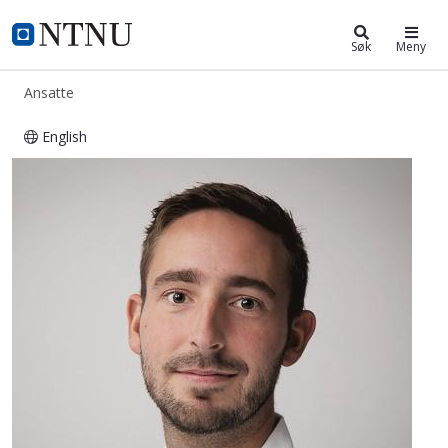
ntnu.no
NTNU Hjemmeside
Søk
Meny
Ansatte
English
Thomas Grønli