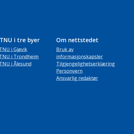
TNU i tre byer
Om nettstedet
TNU i Gjøvik
Bruk av
TNU i Trondheim
informasjonskapsler
TNU i Ålesund
Tilgjengelighetserklæring
Personvern
Ansvarlig redaktør