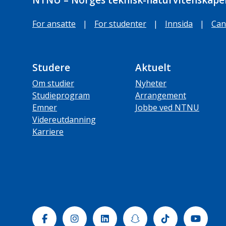
NTNU – Norges teknisk-naturvitenskapel
For ansatte
|
For studenter
|
Innsida
|
Can
Studere
Aktuelt
Om studier
Nyheter
Studieprogram
Arrangement
Emner
Jobbe ved NTNU
Videreutdanning
Karriere
Facebook
Instagram
Linkedin
Snapchat
Tiktok
Yout