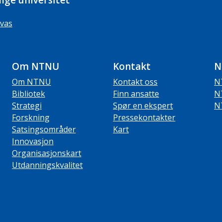
ige universitet
vas
Om NTNU
Kontakt
N
Om NTNU
Kontakt oss
N
Bibliotek
Finn ansatte
N
Strategi
Spør en ekspert
N
Forskning
Pressekontakter
Satsingsområder
Kart
Innovasjon
Organisasjonskart
Utdanningskvalitet
ube