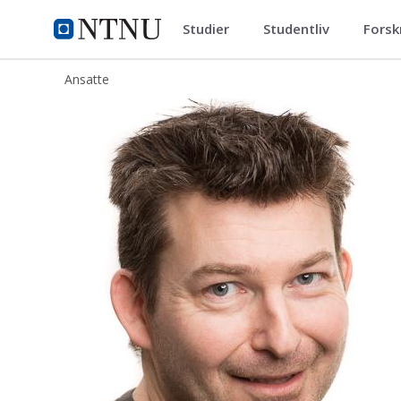
Studier
Studentliv
Forsk
ntnu.no
NTNU Hjemmeside
Ansatte
Terje Mathiesen