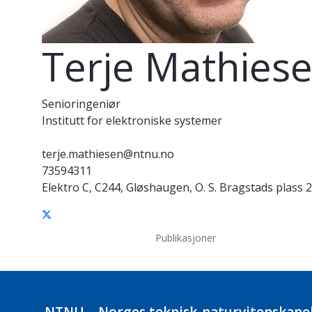
Terje Mathies
Senioringeniør
Institutt for elektroniske systemer
terje.mathiesen@ntnu.no
73594311
Elektro C, C244, Gløshaugen, O. S. Bragstads plass 2
Publikasjoner