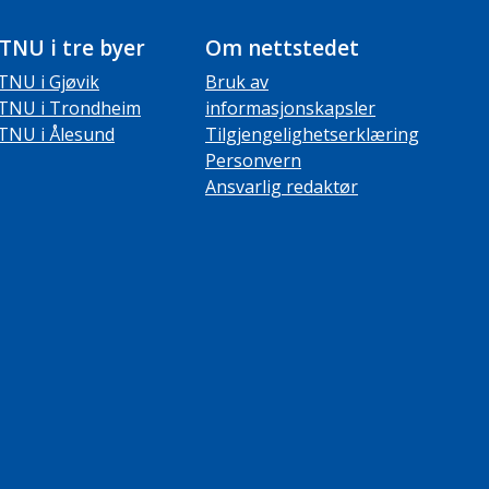
TNU i tre byer
Om nettstedet
TNU i Gjøvik
Bruk av
TNU i Trondheim
informasjonskapsler
TNU i Ålesund
Tilgjengelighetserklæring
Personvern
Ansvarlig redaktør