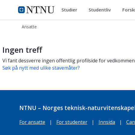
Studier
Studentliv
Forsk
ntnu.no
NTNU Hjemmeside
Ansatte
NTNU-ansatte
Ingen treff
Vi fant dessverre ingen offentlig profilside for vedkommen
Søk på nytt med ulike stavemåter?
NTNU – Norges teknisk-naturvitenskapel
For ansatte
|
For studenter
|
Innsida
|
Can