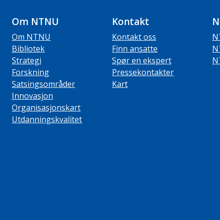
Om NTNU
Kontakt
N
Om NTNU
Kontakt oss
N
Bibliotek
Finn ansatte
N
Strategi
Spør en ekspert
N
Forskning
Pressekontakter
Satsingsområder
Kart
Innovasjon
Organisasjonskart
Utdanningskvalitet
ube