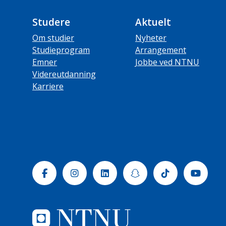
Studere
Aktuelt
Om studier
Nyheter
Studieprogram
Arrangement
Emner
Jobbe ved NTNU
Videreutdanning
Karriere
Facebook
Instagram
Linkedin
Snapchat
Tiktok
Yout