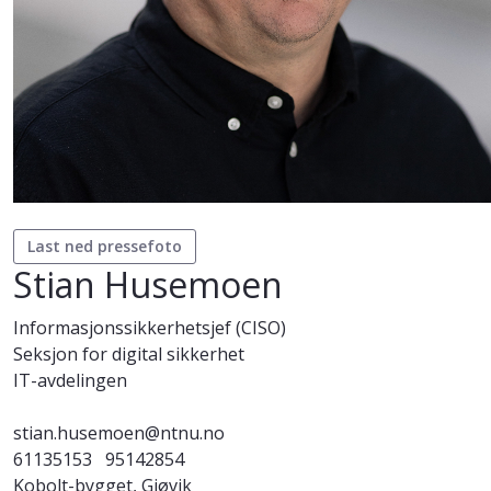
Last ned pressefoto
Stian Husemoen
Informasjonssikkerhetsjef (CISO)
Seksjon for digital sikkerhet
IT-avdelingen
stian.husemoen@ntnu.no
61135153
95142854
Kobolt-bygget, Gjøvik