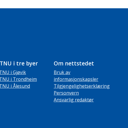
TNU i tre byer
Om nettstedet
TNU i Gjøvik
Bruk av
TNU i Trondheim
informasjonskapsler
TNU i Ålesund
Tilgjengelighetserklæring
Personvern
Ansvarlig redaktør