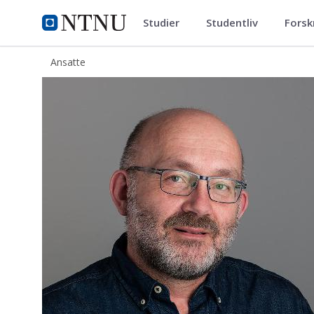
Studier
Studentliv
Forsk
ntnu.no
NTNU Hjemmeside
Ansatte
Steinar Gagnås