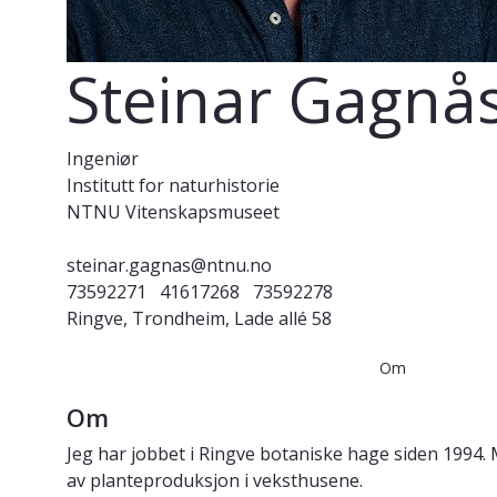
Steinar Gagnå
Ingeniør
Institutt for naturhistorie
NTNU Vitenskapsmuseet
steinar.gagnas@ntnu.no
73592271
41617268
73592278
Ringve, Trondheim, Lade allé 58
Om
Om
Jeg har jobbet i Ringve botaniske hage siden 1994
av planteproduksjon i veksthusene.