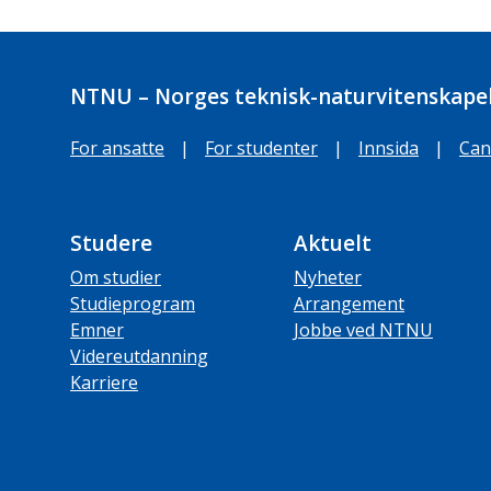
NTNU – Norges teknisk-naturvitenskapel
For ansatte
|
For studenter
|
Innsida
|
Can
Studere
Aktuelt
Om studier
Nyheter
Studieprogram
Arrangement
Emner
Jobbe ved NTNU
Videreutdanning
Karriere