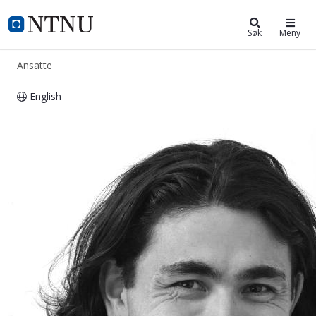
ntnu.no
NTNU Hjemmeside
Søk
Meny
Ansatte
English
Steinar Hillersøy Dyvik