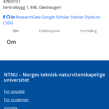
47859151
Sentralbygg 1, 840, Gløshaugen
ResearchGate
Google Scholar
Steinar Dyvik.no
CSDG
Om
Publikasjonar
Formidling
Om
NTNU – Norges teknisk-naturvitenskapelige
universitet
For ansatte
For studenter
Innsida