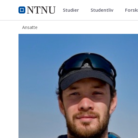
Studier
Studentliv
Forsk
ntnu.no
NTNU Hjemmeside
Ansatte
Sindre Mjøen Svendsen