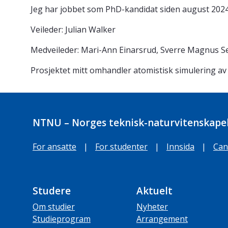
Jeg har jobbet som PhD-kandidat siden august 2024
Veileder: Julian Walker
Medveileder: Mari-Ann Einarsrud, Sverre Magnus S
Prosjektet mitt omhandler atomistisk simulering av 
NTNU – Norges teknisk-naturvitenskapel
For ansatte
|
For studenter
|
Innsida
|
Can
Studere
Aktuelt
Om studier
Nyheter
Studieprogram
Arrangement