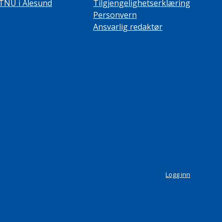
TNU i Ålesund
Tilgjengelighetserklæring
Personvern
Ansvarlig redaktør
Logg inn