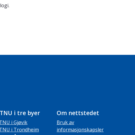
logi.
TNU i tre byer
Om nettstedet
TNU i Gjøvik
Bruk av
TNU i Trondheim
informasjonskapsler