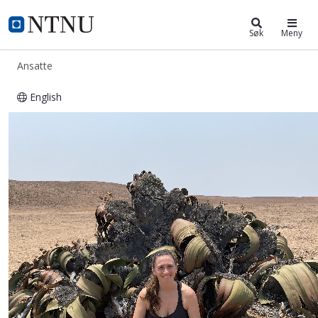
ntnu.no
NTNU Hjemmeside
Søk
Meny
Ansatte
English
Sarah Louise Martin