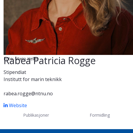
Rabea Patricia Rogge
Foto: Mario Heller
Stipendiat
Institutt for marin teknikk
rabea.rogge@ntnu.no
Website
Publikasjoner
Formidling