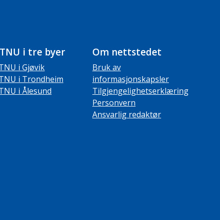
TNU i tre byer
Om nettstedet
TNU i Gjøvik
Bruk av
TNU i Trondheim
informasjonskapsler
TNU i Ålesund
Tilgjengelighetserklæring
Personvern
Ansvarlig redaktør