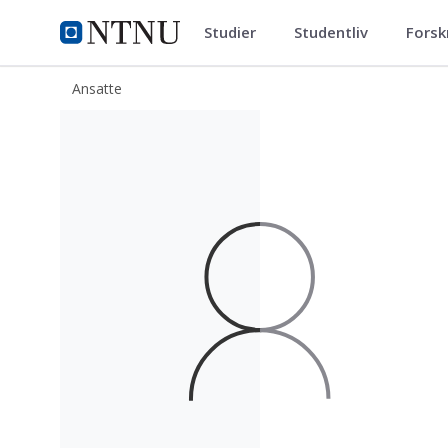
Studier
Studentliv
Forsk
ntnu.no
NTNU Hjemmeside
Ansatte
Finley Alexander Quinton