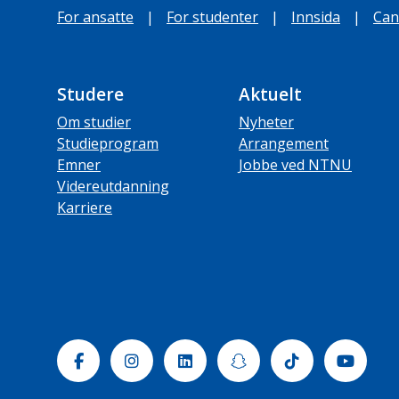
For ansatte
|
For studenter
|
Innsida
|
Can
Studere
Aktuelt
Om studier
Nyheter
Studieprogram
Arrangement
Emner
Jobbe ved NTNU
Videreutdanning
Karriere
Facebook
Instagram
Linkedin
Snapchat
Tiktok
Yout