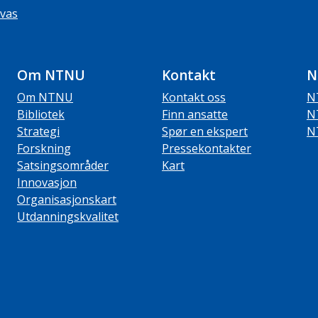
vas
Om NTNU
Kontakt
N
Om NTNU
Kontakt oss
N
Bibliotek
Finn ansatte
N
Strategi
Spør en ekspert
N
Forskning
Pressekontakter
Satsingsområder
Kart
Innovasjon
Organisasjonskart
Utdanningskvalitet
ube