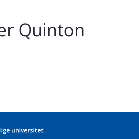
er Quinton
e
ige universitet