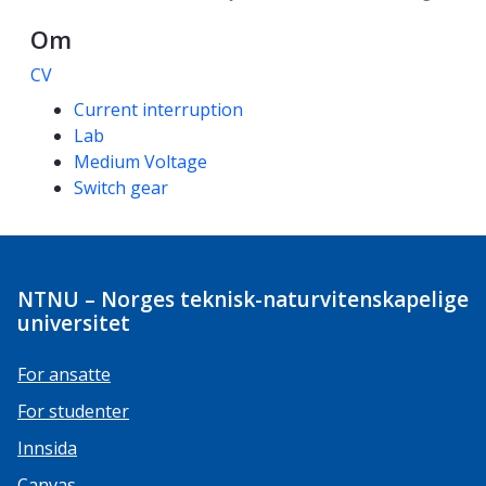
Om
CV
Kompetanseord
Current interruption
Lab
Medium Voltage
Switch gear
NTNU – Norges teknisk-naturvitenskapelige
universitet
For ansatte
For studenter
Innsida
Canvas