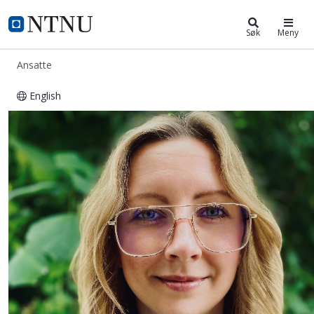
ntnu.no
NTNU Hjemmeside
Søk
Meny
Ansatte
English
Patrycja Stella Bednarek