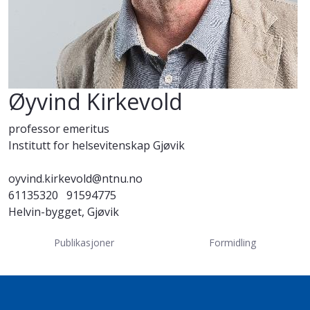
Øyvind Kirkevold
professor emeritus
Institutt for helsevitenskap Gjøvik
oyvind.kirkevold@ntnu.no
61135320
91594775
Helvin-bygget, Gjøvik
Publikasjoner
Formidling