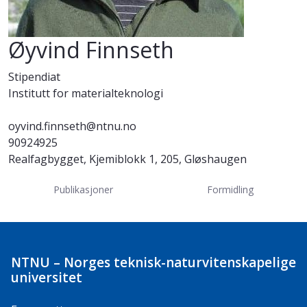
Øyvind Finnseth
Stipendiat
Institutt for materialteknologi
oyvind.finnseth@ntnu.no
90924925
Realfagbygget, Kjemiblokk 1, 205, Gløshaugen
Publikasjoner
Formidling
NTNU – Norges teknisk-naturvitenskapelige
universitet