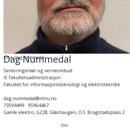
Dag Nummedal
Foto: Dag Nummedal
Senioringeniør og verneombud
IE fakultetsadministrasjon
Fakultet for informasjonsteknologi og elektroteknikk
dag.nummedal@ntnu.no
73594499
95964467
Gamle elektro, G228, Gløshaugen, O.S. Bragstadsplass 2
Om