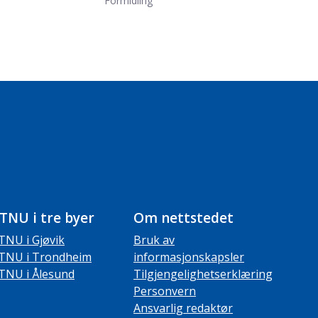
Formidling
TNU i tre byer
Om nettstedet
TNU i Gjøvik
Bruk av
TNU i Trondheim
informasjonskapsler
TNU i Ålesund
Tilgjengelighetserklæring
Personvern
Ansvarlig redaktør