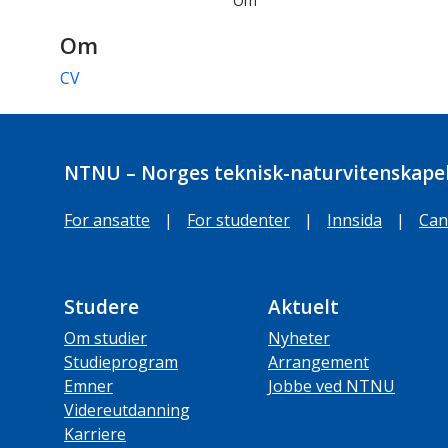
Om
Om
CV
NTNU – Norges teknisk-naturvitenskapel
For ansatte
|
For studenter
|
Innsida
|
Can
Studere
Aktuelt
Om studier
Nyheter
Studieprogram
Arrangement
Emner
Jobbe ved NTNU
Videreutdanning
Karriere