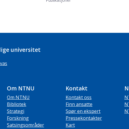
Publikasjoner
ige universitet
vas
Om NTNU
Kontakt
N
Om NTNU
Kontakt oss
N
Bibliotek
Finn ansatte
N
Strategi
Spør en ekspert
N
Forskning
Pressekontakter
Satsingsområder
Kart