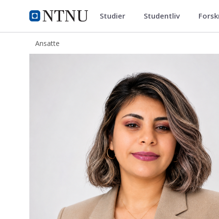
Studier
Studentliv
Forsk
ntnu.no
NTNU Hjemmeside
Ansatte
Negar Azizi