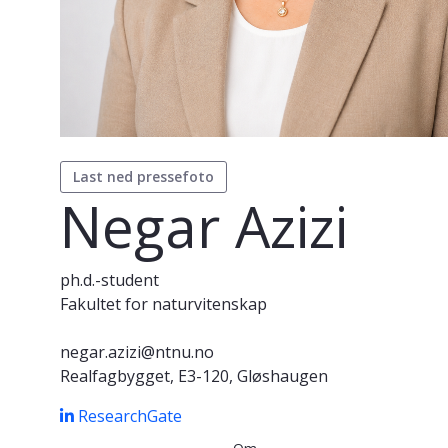
Last ned pressefoto
Negar Azizi
ph.d.-student
Fakultet for naturvitenskap
negar.azizi@ntnu.no
Realfagbygget, E3-120, Gløshaugen
ResearchGate