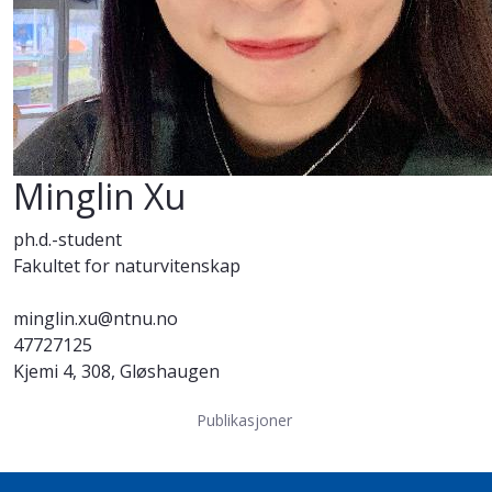
Minglin Xu
ph.d.-student
Fakultet for naturvitenskap
minglin.xu@ntnu.no
47727125
Kjemi 4, 308, Gløshaugen
Publikasjoner