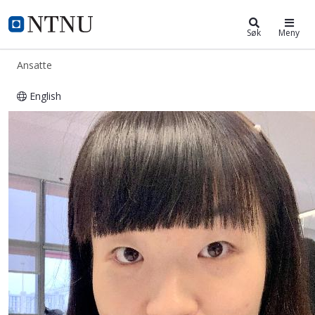
ntnu.no
NTNU Hjemmeside
Søk
Meny
Ansatte
English
Minglin Xu