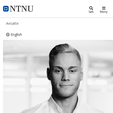
ntnu.no
NTNU Hjemmeside
Søk
Meny
Ansatte
English
Mikael Andersen Leinum