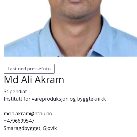
Last ned pressefoto
Md Ali Akram
Stipendiat
Institutt for vareproduksjon og byggteknikk
md.a.akram@ntnu.no
+4796699547
Smaragdbygget, Gjøvik