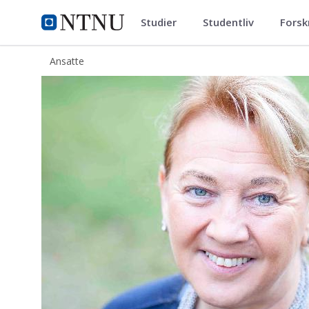
Studier
Studentliv
Forsk
ntnu.no
NTNU Hjemmeside
Ansatte
Mary-Elizabeth Eilertsen