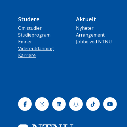
Studere
Aktuelt
Om studier
Nyheter
Studieprogram
Arrangement
Emner
Jobbe ved NTNU
Videreutdanning
Karriere
Facebook
Instagram
Linkedin
Snapchat
Tiktok
Yout