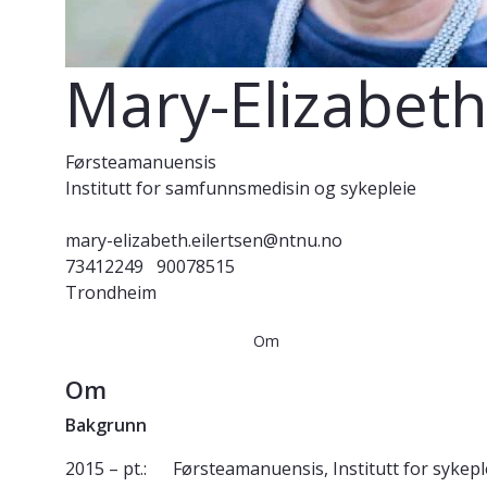
Mary-Elizabeth
Førsteamanuensis
Institutt for samfunnsmedisin og sykepleie
mary-elizabeth.eilertsen@ntnu.no
73412249
90078515
Trondheim
Om
Om
Bakgrunn
2015 – pt.: Førsteamanuensis, Institutt for sykep