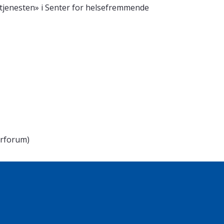
setjenesten» i Senter for helsefremmende
erforum)