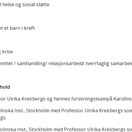
 helse og sosial støtte
t et barn i kreft
g krise
somhet / samhandling/ relasjonsarbeid/ tverrfaglig samarbei
phold
r Ulrika Kreicbergs og hennes forskningsteampå Karolinska
linska Inst., Stockholm med Professor Ulrika Kreicbergs so
rgs.
linska Inst., Stockholm med Professor Ulrika Kreicbergs s