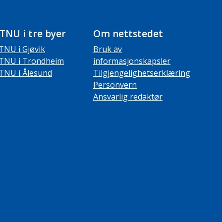
TNU i tre byer
Om nettstedet
TNU i Gjøvik
Bruk av
TNU i Trondheim
informasjonskapsler
TNU i Ålesund
Tilgjengelighetserklæring
Personvern
Ansvarlig redaktør