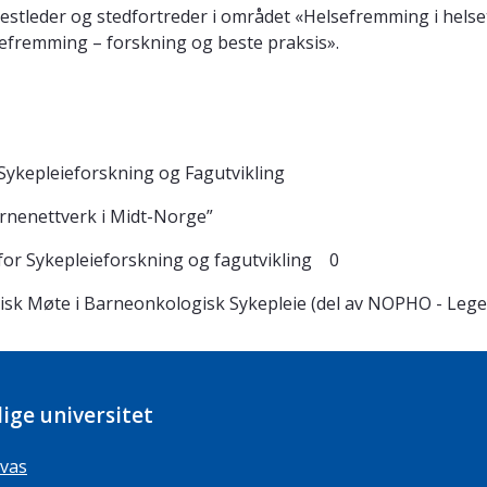
d nestleder og stedfortreder i området «Helsefremming i hel
sefremming – forskning og beste praksis».
Sykepleieforskning og Fagutvikling
arnenettverk i Midt-Norge”
for Sykepleieforskning og fagutvikling 0
sk Møte i Barneonkologisk Sykepleie (del av NOPHO - Leg
ige universitet
vas