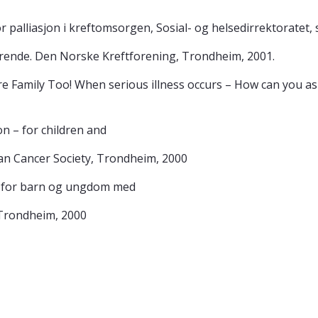
palliasjon i kreftomsorgen, Sosial- og helsedirrektoratet, s.
rørende. Den Norske Kreftforening, Trondheim, 2001.
s are Family Too! When serious illness occurs – How can you 
ion – for children and
ian Cancer Society, Trondheim, 2000
d – for barn og ungdom med
 Trondheim, 2000