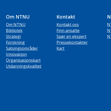
Om NTNU
Kontakt
N
Om NTNU
Kontakt oss
N
Bibliotek
Finn ansatte
N
Strategi
Spør en ekspert
N
Forskning
Pressekontakter
Satsingsområder
Kart
Innovasjon
Organisasjonskart
Utdanningskvalitet
ube