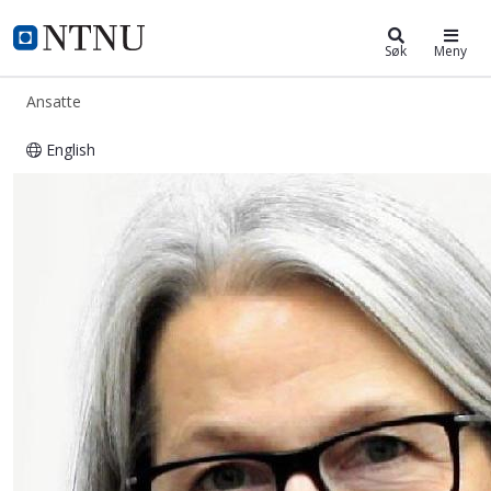
ntnu.no
NTNU Hjemmeside
Søk
Meny
Ansatte
English
Marte Skarland