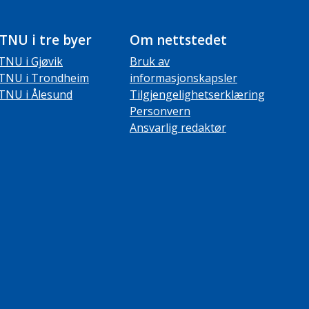
TNU i tre byer
Om nettstedet
TNU i Gjøvik
Bruk av
TNU i Trondheim
informasjonskapsler
TNU i Ålesund
Tilgjengelighetserklæring
Personvern
Ansvarlig redaktør