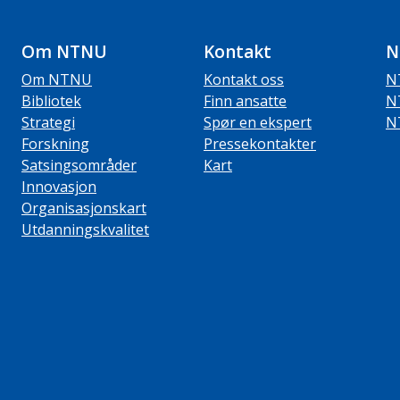
Om NTNU
Kontakt
N
Om NTNU
Kontakt oss
N
Bibliotek
Finn ansatte
N
Strategi
Spør en ekspert
N
Forskning
Pressekontakter
Satsingsområder
Kart
Innovasjon
Organisasjonskart
Utdanningskvalitet
ube