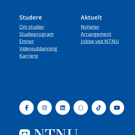
Studere
Aktuelt
Om studier
Nyheter
Studieprogram
Arrangement
Emner
Jobbe ved NTNU
Videreutdanning
Karriere
Facebook
Instagram
Linkedin
Snapchat
Tiktok
Yout