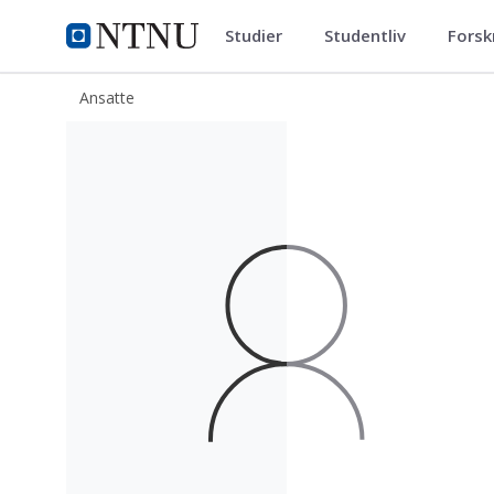
Studier
Studentliv
Forsk
ntnu.no
NTNU Hjemmeside
Ansatte
Marta Krystyna Klepacka