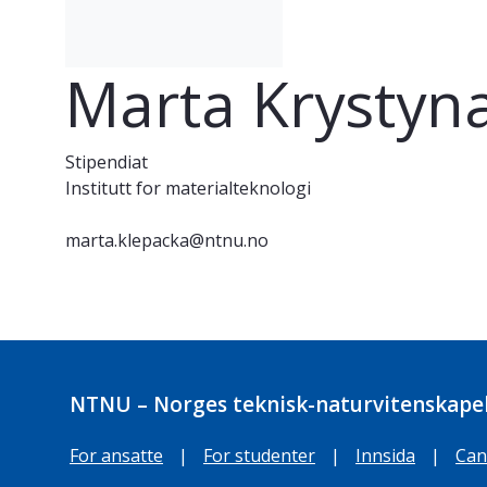
Marta Krystyn
Stipendiat
Institutt for materialteknologi
marta.klepacka@ntnu.no
NTNU – Norges teknisk-naturvitenskapel
For ansatte
|
For studenter
|
Innsida
|
Can